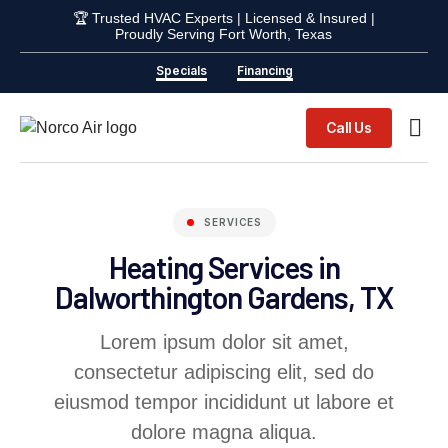
🏆 Trusted HVAC Experts | Licensed & Insured |
Proudly Serving Fort Worth, Texas
Specials
Financing
Call Us
Indoor Ai
SERVICES
Heating Services in
Dalworthington Gardens, TX
Lorem ipsum dolor sit amet,
consectetur adipiscing elit, sed do
eiusmod tempor incididunt ut labore et
dolore magna aliqua.