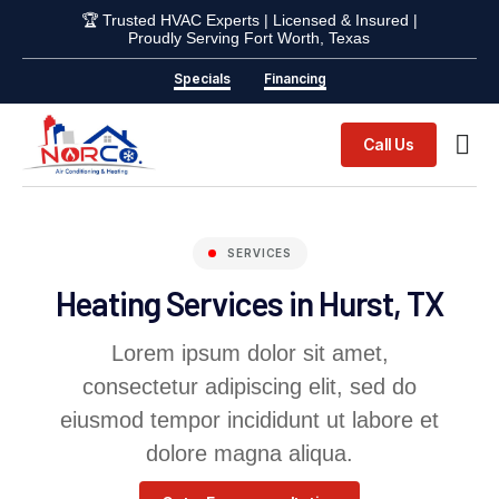
🏆 Trusted HVAC Experts | Licensed & Insured |
Proudly Serving Fort Worth, Texas
Specials
Financing
Call Us
Indoor Ai
SERVICES
Heating Services in Hurst, TX
Lorem ipsum dolor sit amet,
consectetur adipiscing elit, sed do
eiusmod tempor incididunt ut labore et
dolore magna aliqua.